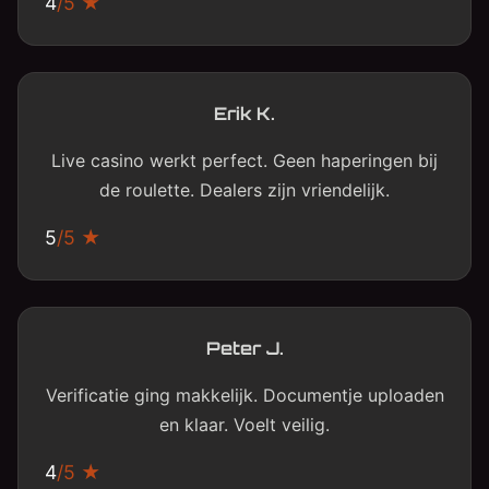
4
/5 ★
Erik K.
Live casino werkt perfect. Geen haperingen bij
de roulette. Dealers zijn vriendelijk.
5
/5 ★
Peter J.
Verificatie ging makkelijk. Documentje uploaden
en klaar. Voelt veilig.
4
/5 ★