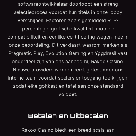
softwareontwikkelaar doorloopt een streng
selectieproces voordat hun titels in onze lobby
verschijnen. Factoren zoals gemiddeld RTP-
percentage, grafische kwaliteit, mobiele
compatibiliteit en eerlijke certificering wegen mee in
onze beoordeling. Dit verklaart waarom merken als
Pragmatic Play, Evolution Gaming en Yggdrasil vast
onderdeel zijn van ons aanbod bij Rakoo Casino.
Nieuwe providers worden eerst getest door ons
interne team voordat spelers er toegang toe krijgen,
zodat elke gokkast en tafel aan onze standaard
voldoet.
Betalen en Uitbetalen
Rakoo Casino biedt een breed scala aan