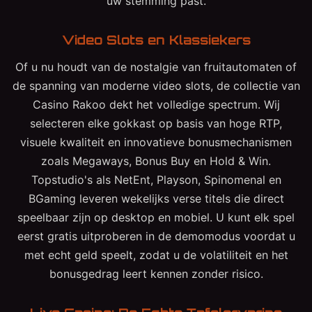
uw stemming past.
Video Slots en Klassiekers
Of u nu houdt van de nostalgie van fruitautomaten of
de spanning van moderne video slots, de collectie van
Casino Rakoo dekt het volledige spectrum. Wij
selecteren elke gokkast op basis van hoge RTP,
visuele kwaliteit en innovatieve bonusmechanismen
zoals Megaways, Bonus Buy en Hold & Win.
Topstudio's als NetEnt, Playson, Spinomenal en
BGaming leveren wekelijks verse titels die direct
speelbaar zijn op desktop en mobiel. U kunt elk spel
eerst gratis uitproberen in de demomodus voordat u
met echt geld speelt, zodat u de volatiliteit en het
bonusgedrag leert kennen zonder risico.