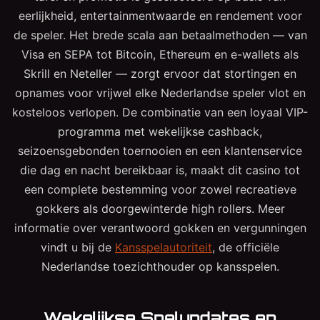
eerlijkheid, entertainmentwaarde en rendement voor
de speler. Het brede scala aan betaalmethoden — van
Visa en SEPA tot Bitcoin, Ethereum en e-wallets als
Skrill en Neteller — zorgt ervoor dat stortingen en
opnames voor vrijwel elke Nederlandse speler vlot en
kosteloos verlopen. De combinatie van een loyaal VIP-
programma met wekelijkse cashback,
seizoensgebonden toernooien en een klantenservice
die dag en nacht bereikbaar is, maakt dit casino tot
een complete bestemming voor zowel recreatieve
gokkers als doorgewinterde high rollers. Meer
informatie over verantwoord gokken en vergunningen
vindt u bij de
Kansspelautoriteit
, de officiële
Nederlandse toezichthouder op kansspelen.
Wekelijkse Spelupdates en