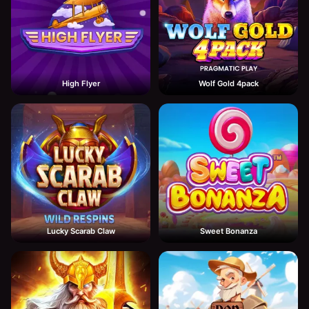
High Flyer
Wolf Gold 4pack
Lucky Scarab Claw
Sweet Bonanza