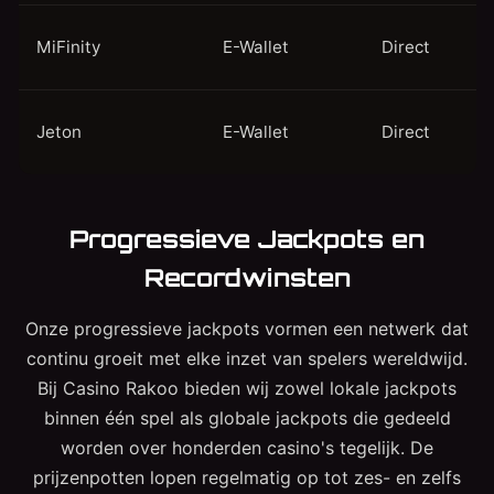
MiFinity
E-Wallet
Direct
Jeton
E-Wallet
Direct
Progressieve Jackpots en
Recordwinsten
Onze progressieve jackpots vormen een netwerk dat
continu groeit met elke inzet van spelers wereldwijd.
Bij Casino Rakoo bieden wij zowel lokale jackpots
binnen één spel als globale jackpots die gedeeld
worden over honderden casino's tegelijk. De
prijzenpotten lopen regelmatig op tot zes- en zelfs