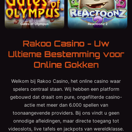
Gates of Olympus
Reactoonz 2
Rakoo Casino - Uw
Ultieme Bestemming voor
Online Gokken
Welkom bij Rakoo Casino, het online casino waar
spelers centraal staan. Wij hebben een platform
gebouwd dat draait om pure, ongefilterde casino-
actie met meer dan 6.000 spellen van
toonaangevende providers. Bij ons vindt u geen
onnodige afleidingen, maar directe toegang tot
videoslots, live tafels en jackpots van wereldklasse.