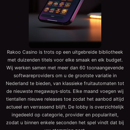
Rakoo Casino is trots op een uitgebreide bibliotheek
met duizenden titels voor elke smaak en elk budget.
Wij werken samen met meer dan 60 toonaangevende
softwareproviders om u de grootste variatie in
Nederland te bieden, van klassieke fruitautomaten tot
de nieuwste megaways-slots. Elke maand voegen wij
tientallen nieuwe releases toe zodat het aanbod altijd
actueel en verrassend blijft. De lobby is overzichtelijk
ingedeeld op categorie, provider en populariteit,
zodat u binnen enkele seconden het spel vindt dat bij